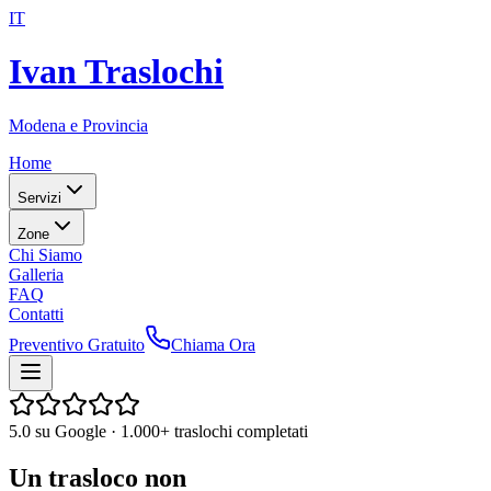
IT
Ivan Traslochi
Modena e Provincia
Home
Servizi
Zone
Chi Siamo
Galleria
FAQ
Contatti
Preventivo Gratuito
Chiama Ora
5.0 su Google · 1.000+ traslochi completati
Un trasloco non